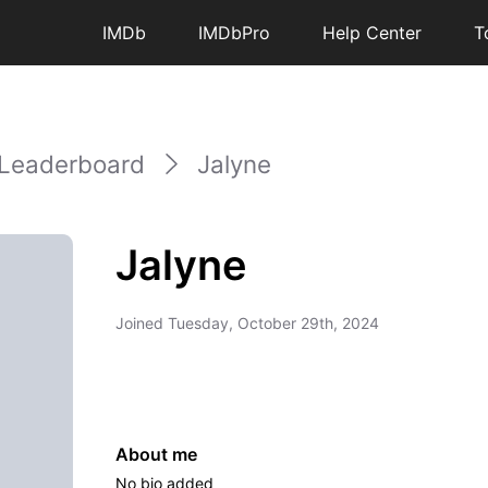
IMDb
IMDbPro
Help Center
T
Leaderboard
Jalyne
Jalyne
Joined
Tuesday, October 29th, 2024
About me
No bio added