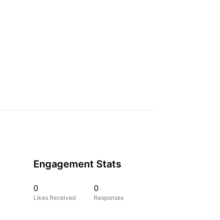
Engagement Stats
0
0
Likes Received
Responses