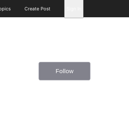
opics
Create Post
Sign In
Follow