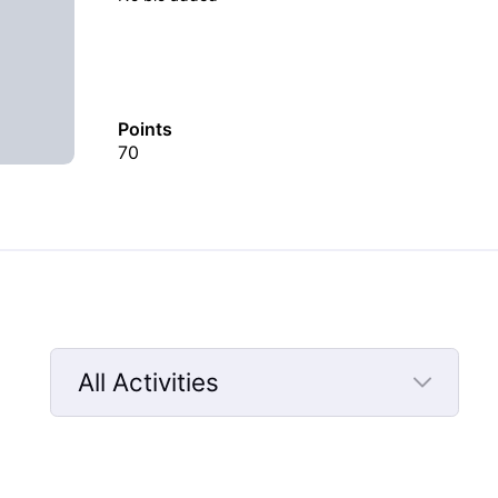
Points
70
All Activities
Selected
All
Activities