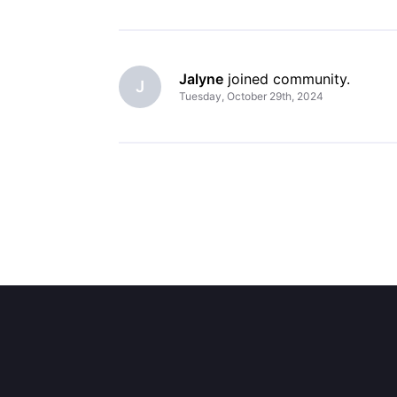
Jalyne
 joined community.
J
Tuesday, October 29th, 2024